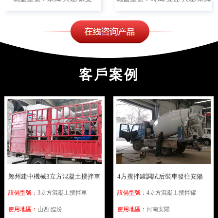
客戶案例
4方攪拌罐調試后裝車發往安陽
鄭州建中機械3立方混凝土攪拌車
上裝發往臨汾
設備型號：
4立方混凝土攪拌罐
設備型號：
3立方混凝土攪拌車
使用地區：
河南安陽
使用地區：
山西 臨汾