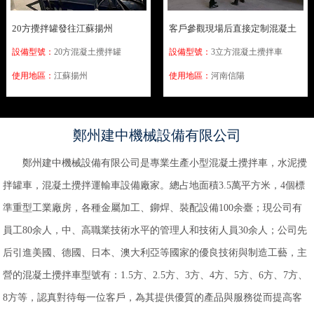
20方攪拌罐發往江蘇揚州
客戶參觀現場后直接定制混凝土
攪拌車
設備型號：
20方混凝土攪拌罐
設備型號：
3立方混凝土攪拌車
使用地區：
江蘇揚州
使用地區：
河南信陽
鄭州建中機械設備有限公司
鄭州建中機械設備有限公司是專業生產小型混凝土攪拌車，水泥攪
拌罐車，混凝土攪拌運輸車設備廠家。總占地面積3.5萬平方米，4個標
準重型工業廠房，各種金屬加工、鉚焊、裝配設備100余臺；現公司有
員工80余人，中、高職業技術水平的管理人和技術人員30余人；公司先
后引進美國、德國、日本、澳大利亞等國家的優良技術與制造工藝，主
營的混凝土攪拌車型號有：1.5方、2.5方、3方、4方、5方、6方、7方、
8方等，認真對待每一位客戶，為其提供優質的產品與服務從而提高客