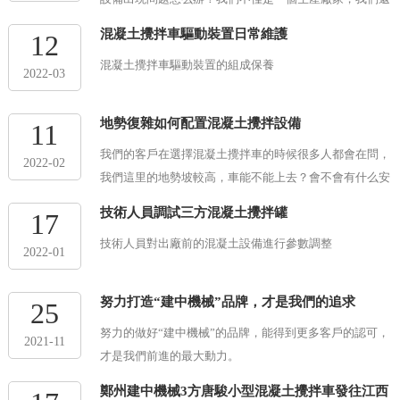
有優秀的售后服務，在選擇我們的產品，我們通常會讓我
混凝土攪拌車驅動裝置日常維護
12
們的客戶選擇合適自己使用的產品，俗話說的好“只選
混凝土攪拌車驅動裝置的組成保養
對...
2022-03
地勢復雜如何配置混凝土攪拌設備
11
我們的客戶在選擇混凝土攪拌車的時候很多人都會在問，
2022-02
我們這里的地勢坡較高，車能不能上去？會不會有什么安
全隱患？ 我們不僅是一個生產廠家，我們還有優秀的售
技術人員調試三方混凝土攪拌罐
17
后服務，在選擇我們的產品，我們通常會...
技術人員對出廠前的混凝土設備進行參數調整
2022-01
努力打造“建中機械”品牌，才是我們的追求
25
努力的做好“建中機械”的品牌，能得到更多客戶的認可，
2021-11
才是我們前進的最大動力。
鄭州建中機械3方唐駿小型混凝土攪拌車發往江西